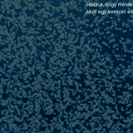
Hisszük, hogy minde
Akár egy konkrét elk