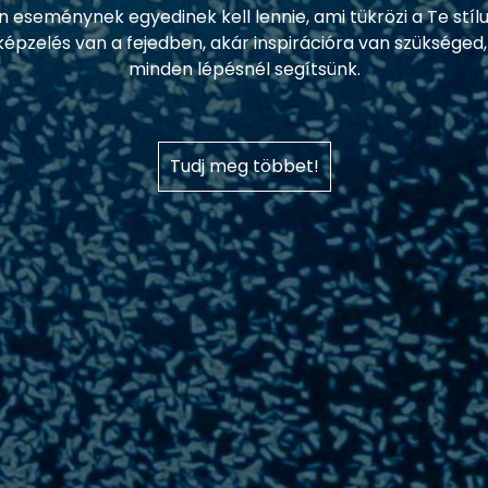
n eseménynek egyedinek kell lennie, ami tükrözi a Te stíl
épzelés van a fejedben, akár inspirációra van szükséged,
minden lépésnél segítsünk.
Tudj meg többet!