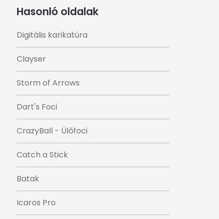
Hasonló oldalak
Digitális karikatúra
Clayser
Storm of Arrows
Dart's Foci
CrazyBall - Ülőfoci
Catch a Stick
Batak
Icaros Pro