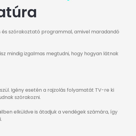
katúra
es és szórakoztató programmal, amivel maradandó
hisz mindig izgalmas megtudni, hogy hogyan látnak
szül. Igény esetén a rajzolás folyamatát TV-re ki
tudnak szórakozni.
lben elküldve is átadjuk a vendégek számára, így
.