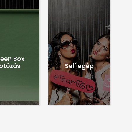
een Box
fotózás
Selfiegép