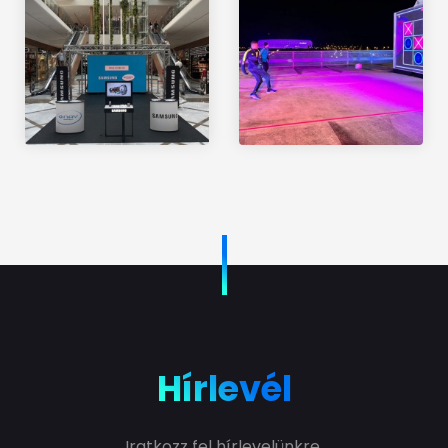
Hírlevél
Iratkozz fel hírlevelünkre.