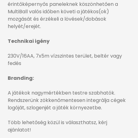
érintőképernyős paneleknek köszönhetően a
MultiBall valós időben követi a játékos(ok)
mozgását és érzékeli a lövések/dobások
helyét/erejét.
Technikai igény
230V/16AA, 7x5m vízszintes terület, beltér vagy
fedés
Branding:
A játékok nagymértékben testre szabhatók.
Rendszerünk zökkenőmentesen integrálja cégek
logóját, szlogenjét a játék környezetbe.
Több lehetőség közül is választhatsz, kérj
ajánlatot!