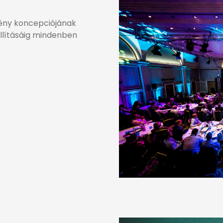
mény koncepciójának
állításáig mindenben