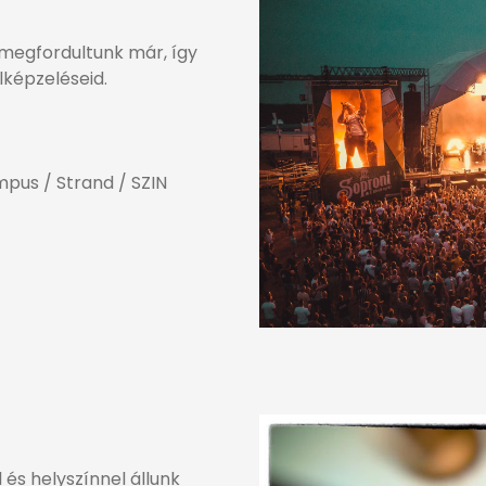
megfordultunk már, így
lképzeléseid.
mpus / Strand / SZIN
 és helyszínnel állunk