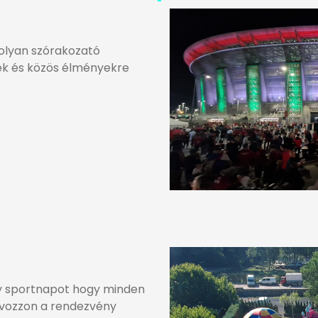
 olyan szórakozató
nek és közös élményekre
gy sportnapot hogy minden
ávozzon a rendezvény