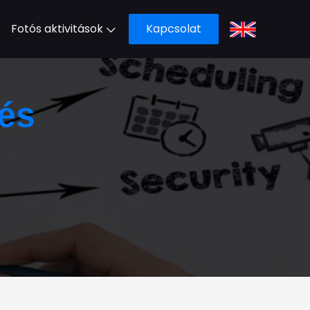
Fotós aktivitások
Kapcsolat
és