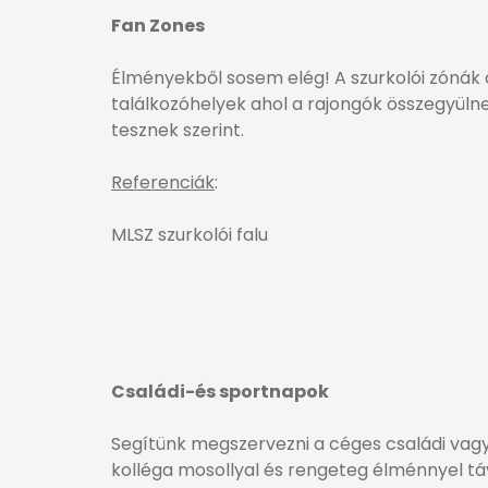
Fan Zones
Élményekből sosem elég! A szurkolói zónák
találkozóhelyek ahol a rajongók összegyül
tesznek szerint.
Referenciák
:
MLSZ szurkolói falu
Családi-és sportnapok
Segítünk megszervezni a céges családi va
kolléga mosollyal és rengeteg élménnyel t