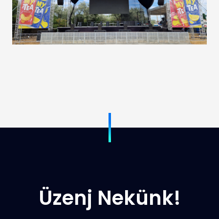
Üzenj Nekünk!