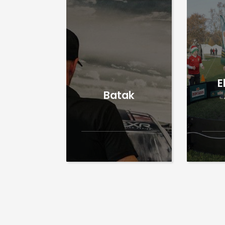
E
Batak