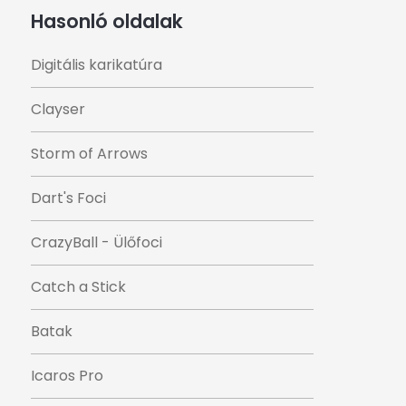
Hasonló oldalak
Digitális karikatúra
Clayser
Storm of Arrows
Dart's Foci
CrazyBall - Ülőfoci
Catch a Stick
Batak
Icaros Pro