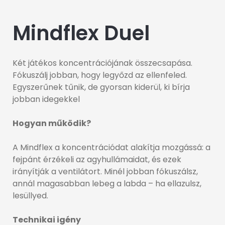
Mindflex Duel
Két játékos koncentrációjának összecsapása.
Fókuszálj jobban, hogy legyőzd az ellenfeled.
Egyszerűnek tűnik, de gyorsan kiderül, ki bírja
jobban idegekkel
Hogyan működik?
A Mindflex a koncentrációdat alakítja mozgássá: a
fejpánt érzékeli az agyhullámaidat, és ezek
irányítják a ventilátort. Minél jobban fókuszálsz,
annál magasabban lebeg a labda – ha ellazulsz,
lesüllyed.
Technikai igény