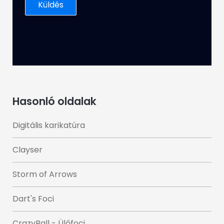
Hasonló oldalak
Digitális karikatúra
Clayser
Storm of Arrows
Dart's Foci
CrazyBall - Ülőfoci