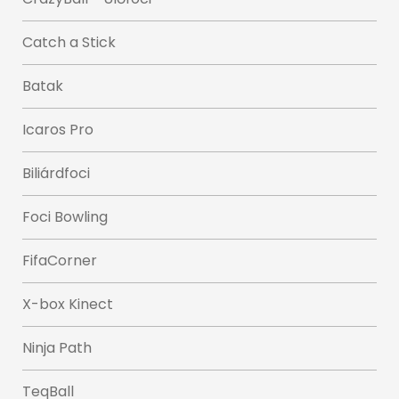
Catch a Stick
Batak
Icaros Pro
Biliárdfoci
Foci Bowling
FifaCorner
X-box Kinect
Ninja Path
TeqBall